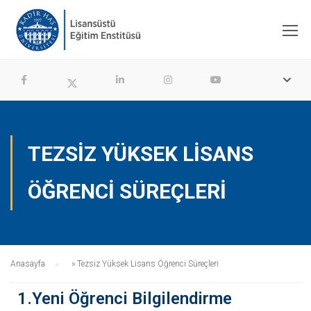
TEZSIZ YÜKSEK LISANS
ÖĞRENCI SÜREÇLERI
Anasayfa
»
Tezsiz Yüksek Lisans Öğrenci Süreçleri
1.Yeni Öğrenci Bilgilendirme