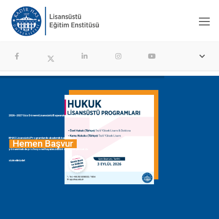
2026–2027 Güz Dönemi Lisansüstü Başvuruları Devam Ediyor!
KHAS Lisansüstü Programları ile akademik kariyerinize
Hemen Başvur
yön vermek de profesyonel hayatınızda bir adım öne çıkmak da
sizin elinizde!