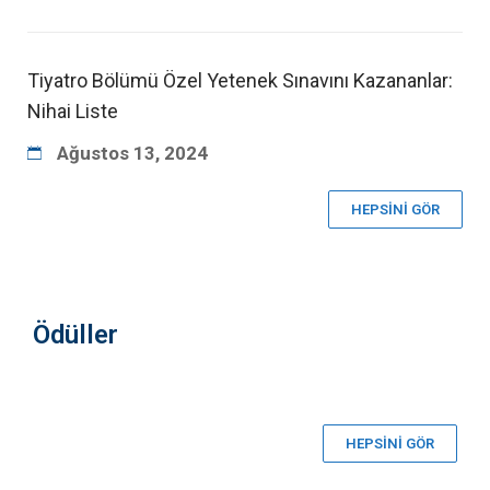
Tiyatro Bölümü Özel Yetenek Sınavını Kazananlar:
Nihai Liste
Ağustos
13
,
2024
HEPSİNİ GÖR
Ödüller
29 Mayıs 2023
13 Eylül 2023
HEPSİNİ GÖR
76. Cannes Film
Kadın Çalışmaları
Festivali’nde En
Doktora