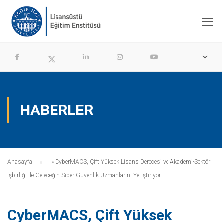
HABERLER
Anasayfa
»
CyberMACS, Çift Yüksek Lisans Derecesi ve Akademi-Sektör
İşbirliği ile Geleceğin Siber Güvenlik Uzmanlarını Yetiştiriyor
CyberMACS, Çift Yüksek