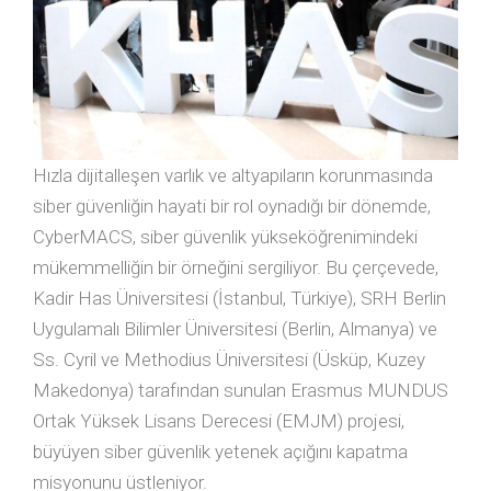
Hızla dijitalleşen varlık ve altyapıların korunmasında
siber güvenliğin hayati bir rol oynadığı bir dönemde,
CyberMACS, siber güvenlik yükseköğrenimindeki
mükemmelliğin bir örneğini sergiliyor. Bu çerçevede,
Kadir Has Üniversitesi (İstanbul, Türkiye), SRH Berlin
Uygulamalı Bilimler Üniversitesi (Berlin, Almanya) ve
Ss. Cyril ve Methodius Üniversitesi (Üsküp, Kuzey
Makedonya) tarafından sunulan Erasmus MUNDUS
Ortak Yüksek Lisans Derecesi (EMJM) projesi,
büyüyen siber güvenlik yetenek açığını kapatma
misyonunu üstleniyor.