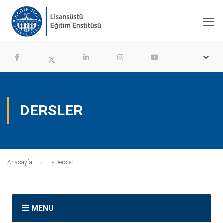
DERSLER
Anasayfa
»
Dersler
MENU