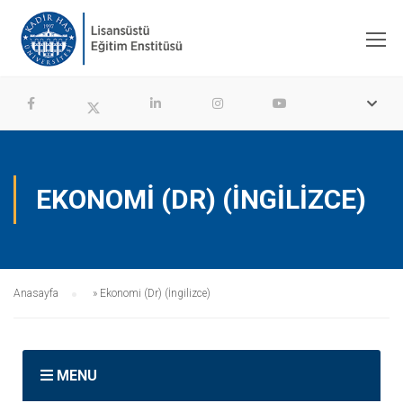
EKONOMI (DR) (İNGILIZCE)
Anasayfa
»
Ekonomi (Dr) (İngilizce)
MENU