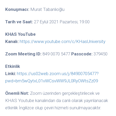
Konuşmacı:
Murat Tabanlıoğlu
Tarih ve Saat:
27 Eylül 2021 Pazartesi, 19:00
KHAS YouTube
Kanalı:
https://www.youtube.com/c/KHasUniversity
Zoom Meeting ID:
849 0070 5477
Passcode:
379450
Etkinlik
Linki:
https://us02web.zoom.us/j/84900705477?
pwd=bm5wQytxL01vWCsvWW9JL0RyOWtsZz09
Önemli Not:
Zoom üzerinden gerçekleştirilecek ve
KHAS Youtube kanalından da canlı olarak yayınlanacak
etkinlik İngilizce olup çeviri hizmeti sunulmayacaktır.