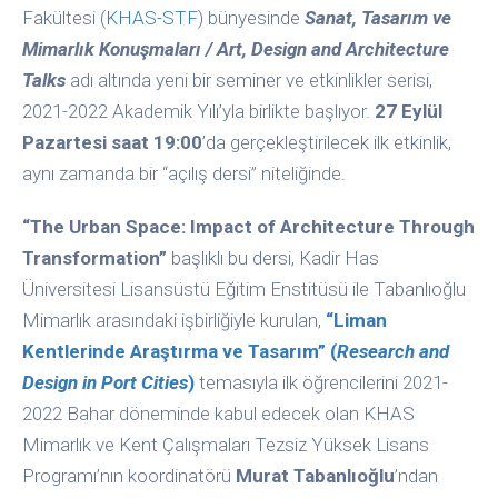
Fakültesi (
KHAS-STF
) bünyesinde
Sanat, Tasarım ve
Mimarlık Konuşmaları / Art, Design and Architecture
Talks
adı altında yeni bir seminer ve etkinlikler serisi,
2021-2022 Akademik Yılı’yla birlikte başlıyor.
27 Eylül
Pazartesi saat 19:00
’da gerçekleştirilecek ilk etkinlik,
aynı zamanda bir “açılış dersi” niteliğinde.
“The Urban Space: Impact of Architecture Through
Transformation”
başlıklı bu dersi, Kadir Has
Üniversitesi Lisansüstü Eğitim Enstitüsü ile Tabanlıoğlu
Mimarlık arasındaki işbirliğiyle kurulan,
“Liman
Kentlerinde Araştırma ve Tasarım”
(
Research and
Design in Port Cities
)
temasıyla
ilk öğrencilerini 2021-
2022 Bahar döneminde kabul edecek olan KHAS
Mimarlık ve Kent Çalışmaları Tezsiz Yüksek Lisans
Programı’nın koordinatörü
Murat Tabanlıoğlu
’ndan