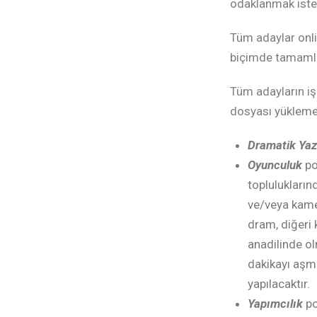
odaklanmak isted
Tüm adaylar onli
biçimde tamamla
Tüm adayların iş
dosyası yükleme
Dramatik Yaz
Oyunculuk
po
toplulukların
ve/veya kame
dram, diğeri 
anadilinde ol
dakikayı aşma
yapılacaktır.
Yapımcılık
po