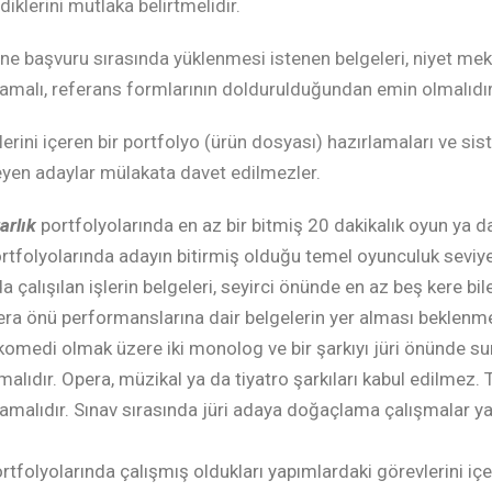
iklerini mutlaka belirtmelidir.
ne başvuru sırasında yüklenmesi istenen belgeleri, niyet mektu
malı, referans formlarının doldurulduğundan emin olmalıdır
lerini içeren bir portfolyo (ürün dosyası) hazırlamaları ve s
yen adaylar mülakata davet edilmezler.
arlık
portfolyolarında en az bir bitmiş 20 dakikalık oyun ya da
rtfolyolarında adayın bitirmiş olduğu temel oyunculuk seviye
da çalışılan işlerin belgeleri, seyirci önünde en az beş kere bi
ra önü performanslarına dair belgelerin yer alması beklenme
komedi olmak üzere iki monolog ve bir şarkıyı jüri önünde sun
malıdır. Opera, müzikal ya da tiyatro şarkıları kabul edilmez.
malıdır. Sınav sırasında jüri adaya doğaçlama çalışmalar yap
rtfolyolarında çalışmış oldukları yapımlardaki görevlerini iç