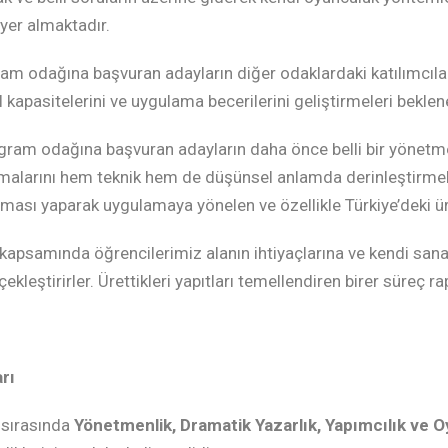
yer almaktadır.
m odağına başvuran adayların diğer odaklardaki katılımcılarla
 kapasitelerini ve uygulama becerilerini geliştirmeleri beklen
ram odağına başvuran adayların daha önce belli bir yönetm
malarını hem teknik hem de düşünsel anlamda derinleştirmek 
ması yaparak uygulamaya yönelen ve özellikle Türkiye’deki üret
apsamında öğrencilerimiz alanın ihtiyaçlarına ve kendi sana
kleştirirler. Ürettikleri yapıtları temellendiren birer süreç r
rı
 sırasında
Yönetmenlik, Dramatik Yazarlık, Yapımcılık ve 