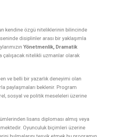
kendine özgü niteliklerinin bilincinde
seninde disiplinler arası bir yaklaşımla
aylarımızın
Yönetmenlik, Dramatik
 çalışacak nitelikli uzmanlar olarak
 ve belli bir yazarlık deneyimi olan
rla paylaşmaları beklenir. Program
rel, sosyal ve politik meseleleri üzerine
ümlerinden lisans diploması almış veya
mektedir. Oyunculuk biçimleri üzerine
erini bulmalarını teşvik etmek bu programın