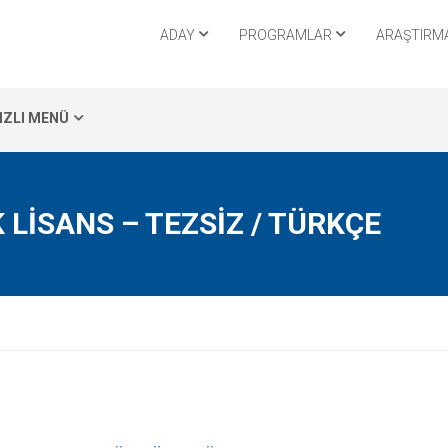
ADAY
PROGRAMLAR
ARAŞTIRMA
IZLI MENÜ
LISANS – TEZSIZ / TÜRKÇE