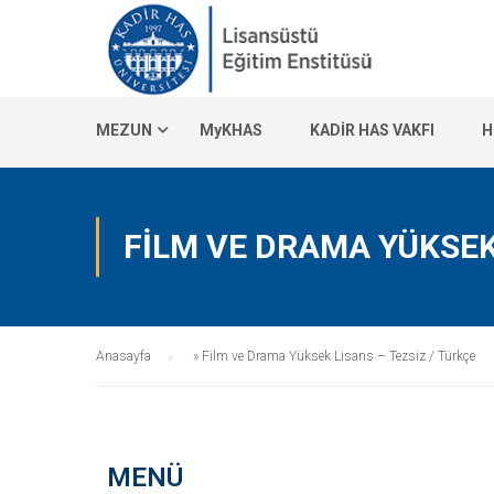
MEZUN
MyKHAS
KADİR HAS VAKFI
H
FILM VE DRAMA YÜKSEK 
Anasayfa
»
Film ve Drama Yüksek Lisans – Tezsiz / Türkçe
MENÜ