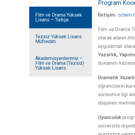
Program Koor
İletişim
:
ozlem.
Film ve Drama Yüksek
Lisans – Türkçe
Film ve Drama Te
Tezsiz Yüksek Lisans
olarak alanın iht
Müfredatı
uygulamalı olara
Yazarlık, Yapım
Akademisyenlerimiz –
donanım kazanm
Film ve Drama (Tezsiz)
Yüksek Lisans
Dramatik Yazarl
öğrencilerin kur
süresince ilgi al
düşünen metinler
Oyunculuk
progr
üniversite dışın
araştırma yapmak