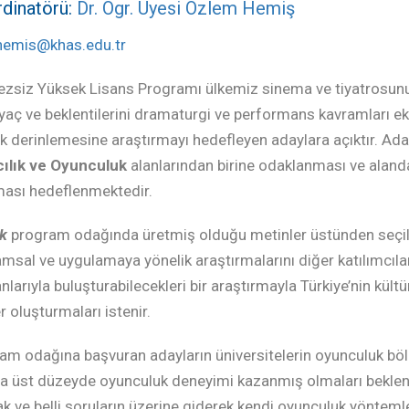
dinatörü:
Dr. Ögr. Üyesi Özlem Hemiş
hemis@khas.edu.tr
zsiz Yüksek Lisans Programı ülkemiz sinema ve tiyatrosunun 
iyaç ve beklentilerini dramaturgi ve performans kavramları ek
k derinlemesine araştırmayı hedefleyen adaylara açıktır. Ad
cılık ve Oyunculuk
alanlarından birine odaklanması ve alanda
ası hedeflenmektedir.
ık
program odağında üretmiş olduğu metinler üstünden seçilen
amsal ve uygulamaya yönelik araştırmalarını diğer katılımcıla
anlarıyla buluşturabilecekleri bir araştırmayla Türkiye’nin kültü
 oluşturmaları istenir.
am odağına başvuran adayların üniversitelerin oyunculuk böl
da üst düzeyde oyunculuk deneyimi kazanmış olmaları beklen
 ve belli soruların üzerine giderek kendi oyunculuk yönteml