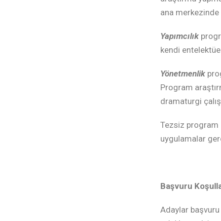
ana merkezinde 
Yapımcılık
progra
kendi entelektüel
Yönetmenlik
prog
Program araştır
dramaturgi çalış
Tezsiz program k
uygulamalar gerçe
Başvuru Koşulla
Adaylar başvuru